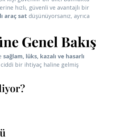
ne hızlı, güvenli ve avantajlı bir
ı araç sat
düşünüyorsanız, ayrıca
üne Genel Bakış
de
sağlam, lüks, kazalı ve hasarlı
ı ciddi bir ihtiyaç haline gelmiş
liyor?
lü