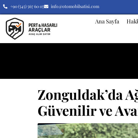
+90 (545) 567 60 07
info@otomobilsatisi.com
Ana Sayfa
Hak
Kategori:
Şanzıman
Zonguldak’da Ağı
Güvenilir ve Av