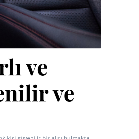
lı ve
nilir ve
 kişi güvenilir bir alıcı bulmakta