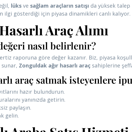
eğil,
lüks
ve
sağlam araçların satışı
da yüksek talep 
ilgi gösterdiği için piyasa dinamikleri canlı kalıyor.
Hasarlı Araç Alımı
değeri nasıl belirlenir?
pertiz raporuna göre değer kazanır. Biz, piyasa koşu
ı sunar,
Zonguldak ağır hasarlı araç
sahiplerine şeffa
rlı araç satmak isteyenlere ipu
ıtlarını hazır bulundurun.
uralarını yanınızda getirin.
iz paylaşın.
k gelin.
ı Araba Satış Hizmeti