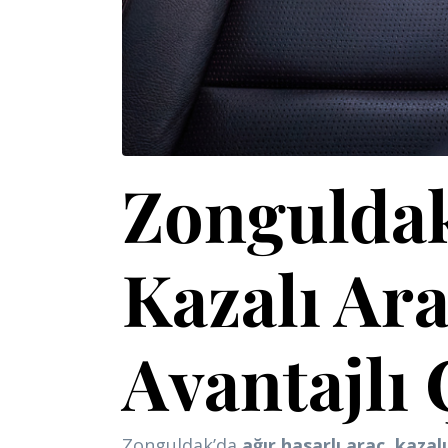
Zonguldak
Kazalı Ara
Avantajlı
Zonguldak’da
ağır hasarlı araç
,
kazalı