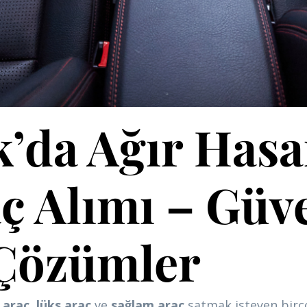
’da Ağır Hasar
ç Alımı – Güve
 Çözümler
 araç
,
lüks araç
ve
sağlam araç
satmak isteyen birçok