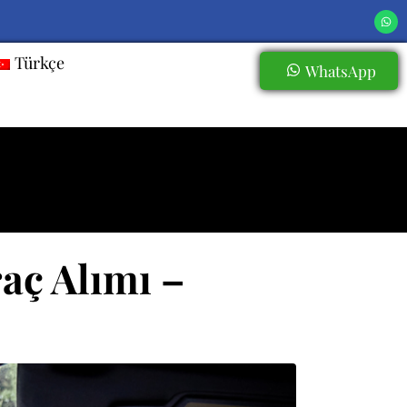
Türkçe
WhatsApp
aç Alımı –