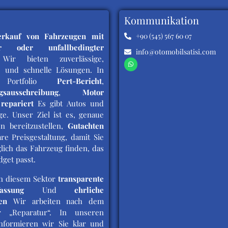
Kommunikation
rkauf von Fahrzeugen mit
+90 (545) 567 60 07
ter oder unfallbedingter
info@otomobilsatisi.com
ir bieten zuverlässige,
e und schnelle Lösungen. In
 Portfolio
Pert-Bericht
,
gsausschreibung
,
Motor
d
repariert
Es gibt Autos und
ge. Unser Ziel ist es, genaue
en bereitzustellen,
Gutachten
re Preisgestaltung, damit Sie
lich das Fahrzeug finden, das
get passt.
in diesem Sektor
transparente
assung
Und
ehrliche
en
Wir arbeiten nach dem
r „Reparatur“. In unseren
nformieren wir Sie klar und