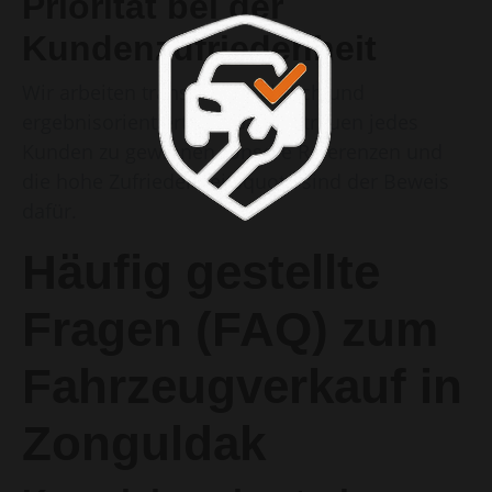
Priorität bei der
Kundenzufriedenheit
Wir arbeiten transparent, ehrlich und
ergebnisorientiert, um das Vertrauen jedes
Kunden zu gewinnen. Unsere Referenzen und
die hohe Zufriedenheitsquote sind der Beweis
dafür.
Häufig gestellte
Fragen (FAQ) zum
Fahrzeugverkauf in
Zonguldak