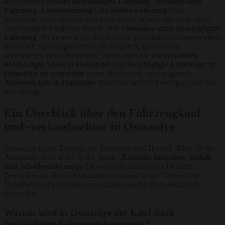
In Osmaniye
schwer beschädigtes Fahrzeug
,
verunglücktes
Fahrzeug
,
Luxusfahrzeug
Und
solides Fahrzeug
Viele
Menschen, die verkaufen möchten, haben Schwierigkeiten, einen
zuverlässigen Käufer zu finden. Wir,
Osmaniye stark beschädigtes
Fahrzeug
Mit unserem auf den Ankauf spezialisierten Unternehmen
bieten wir Fahrzeugbesitzern ein schnelles, sicheres und
vorteilhaftes Verkaufserlebnis. Wenn auch Sie
Zu verkaufen
beschädigte Autos in Osmaniye
oder
Beschädigte Fahrzeuge in
Osmaniye zu verkaufen
wenn Sie denken, auch allgemein
Autoverkäufe in Osmaniye
Wenn Sie Service benötigen, sind Sie
hier richtig.
Ein Überblick über den Fahrzeugkauf-
und -verkaufssektor in Osmaniye
Osmaniye ist ein Zentrum für Tourismus und Handel, daher ist der
Automarkt recht aktiv. In der Stadt...
Robuste, luxuriöse, Unfall-
und Schadenfahrzeuge
Sie wechseln ständig den Besitzer.
Besonders auf dem Gebrauchtwagenmarkt ist der Verkauf von
Unfallfahrzeugen zu einer ernstzunehmenden Notwendigkeit
geworden.
Warum wird in Osmaniye der Kauf stark
beschädigter Fahrzeuge bevorzugt?